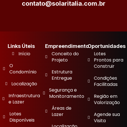
contato@solaritalia.com.br
Links Úteis
Empreendimento
Oportunidades
Início
Conceito do
Lotes
Projeto
Prontos para
O
Construir
Condomínio
Estrutura
Entregue
Condições
Localização
Facilitadas
Segurança e
Infraestrutura
Monitoramento
Região em
e Lazer
Valorização
Áreas de
Lotes
Lazer
Agende sua
Disponíveis
Visita
Localização