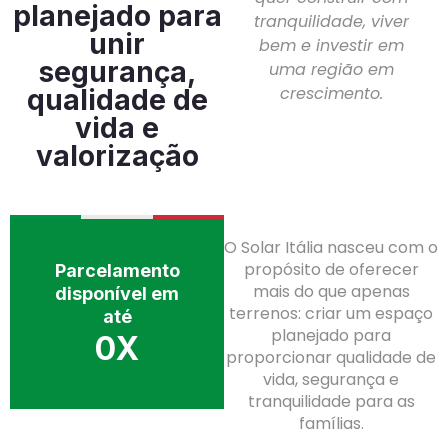
planejado para
tranquilidade, viver
unir
bem e investir em
segurança,
uma região em
crescimento.
qualidade de
vida e
valorização
O Solar Itália nasceu com o
propósito de oferecer
Parcelamento
mais do que apenas
disponível em
terrenos: criar um espaço
até
planejado para
0
X
proporcionar qualidade de
vida, segurança e
tranquilidade para as
famílias.